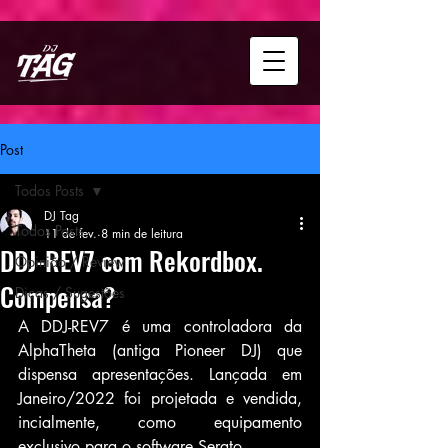
Post
Todos Posts
DJ Tag
Todos Posts
11 de fev.
8 min de leitura
DDJ-REV7 com Rekordbox.
Opinião / Review
Compensa?
Dicas / Sugestões
A DDJ-REV7 é uma controladora da 
AlphaTheta (antiga Pioneer DJ) que 
dispensa apresentações. Lançada em 
Janeiro/2022 foi projetada e vendida, 
incialmente, como equipamento 
exclusivo para o software Serato. 