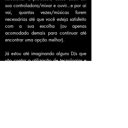
sua controladora/mixar e ouvir...e por ai 
vai, quantas vezes/músicas forem 
necessárias até que você esteja satisfeito 
com a sua escolha (ou apenas 
acomodado demais para continuar até 
encontrar uma opção melhor). 
Já estou até imaginando alguns DJs que 
são contra a utilização de tecnologias e 
recursos que facilitam nossa vida 
falando: "não precisa disso", "na minha 
época não tinha nada disso", "DJ de 
verdade blábláblá"...
Eu tenho como referência e admiro muito 
DJs que tocam desde o vinil. Até por isso 
comprei a minha DDJ-REV7: para ter a 
sensação de tocar como nos toca-discos, 