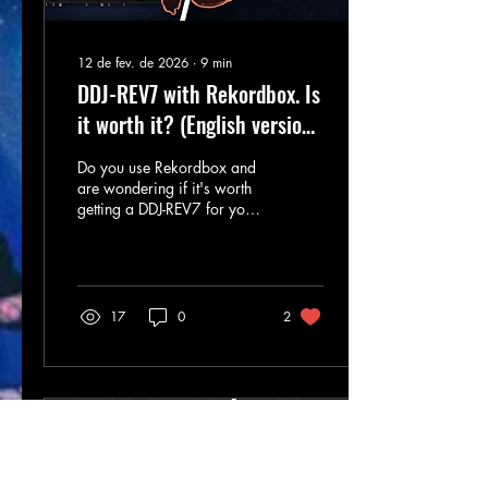
12 de fev. de 2026
∙
9
min
DDJ-REV7 with Rekordbox. Is
it worth it? (English version
from the original one)
Do you use Rekordbox and
are wondering if it's worth
getting a DDJ-REV7 for your
mixing?
17
0
2